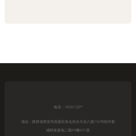
电话：1869130**
地址：陕西省西安市高新区鱼化街办天谷八路156号软件新
城研发基地二期A9幢401室