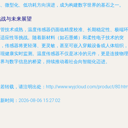
化、微型化、低功耗方向演进，成为构建数字世界的基石之一。
挑战与未来展望
尽管技术成熟，温度传感器仍面临精度校准、长期稳定性、极端
境适应性等挑战。随着新材料（如石墨烯）和柔性电子技术的突
破，传感器将更轻薄、更灵敏，甚至可嵌入穿戴设备或人体组织
实现健康实时监测。温度传感器不仅是冰冷的元件，更是连接物
世界与数字信息的桥梁，持续推动着社会向智能化迈进。
若转载，请注明出处：http://www.wyjcloud.com/product/80.htm
新时间：2026-08-06 15:27:02