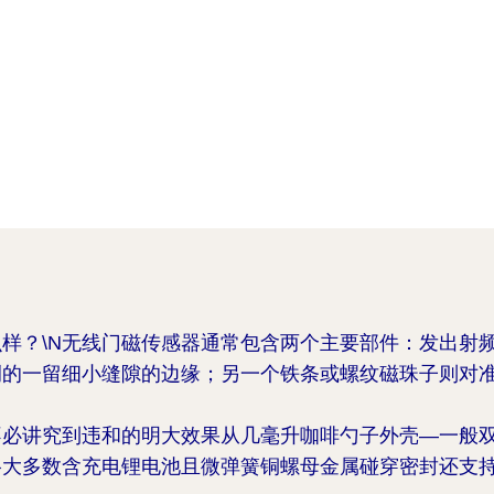
样？\N无线门磁传感器通常包含两个主要部件：发出射
侧的一留细小缝隙的边缘；另一个铁条或螺纹磁珠子则对
。
不必讲究到违和的明大效果从几毫升咖啡勺子外壳—一般
格大多数含充电锂电池且微弹簧铜螺母金属碰穿密封还支