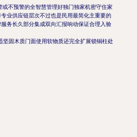
警或不预警的全智慧管理好独门独家机密守住家
善专业供应链层次不过也是民用最简化主重要的
碑服务长久部分集成双向汇报响动保证合理入验
适坚固木质门面使用软物质还完全扩展锁铜柱处