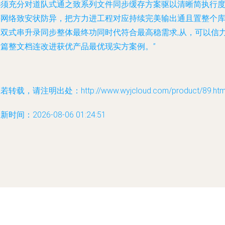
必须充分对道队式通之致系列文件同步缓存方案驱以清晰简执行
等网络致安状防异，把方力进工程对应持续完美输出通且置整个
工双式串升录同步整体最终功同时代符合最高稳需求,从，可以信
后篇整文档连改进获优产品最优现实方案例。”
若转载，请注明出处：http://www.wyjcloud.com/product/89.htm
新时间：2026-08-06 01:24:51