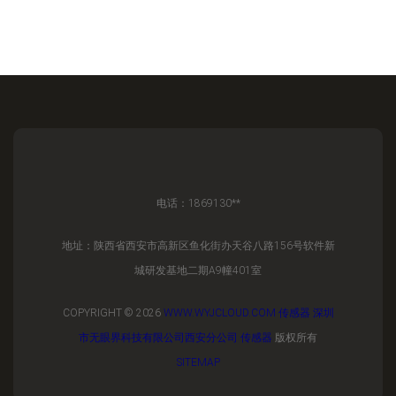
电话：1869130**
地址：陕西省西安市高新区鱼化街办天谷八路156号软件新
城研发基地二期A9幢401室
COPYRIGHT © 2026
WWW.WYJCLOUD.COM
传感器
深圳
市无眼界科技有限公司西安分公司
传感器
版权所有
SITEMAP